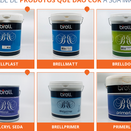
ELLPLAST
BRELLMATT
BRELLDO
LCRYL SEDA
BRELLPRIMER
PRIMERL