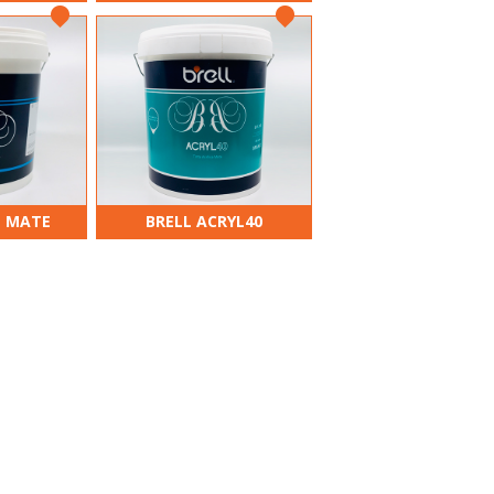
L MATE
BRELL ACRYL40