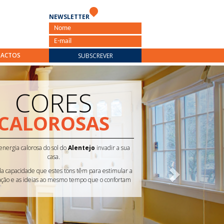
NEWSLETTER
ACTOS
SUBSCREVER
Seguinte
CORES
ACOLHEDORAS
Abra as portas de sua casa ao aconchego de
Lisboa
.
Esta paleta de cores neutras é essencial para criarum
espaço sofisticado, amplo e acolhedor