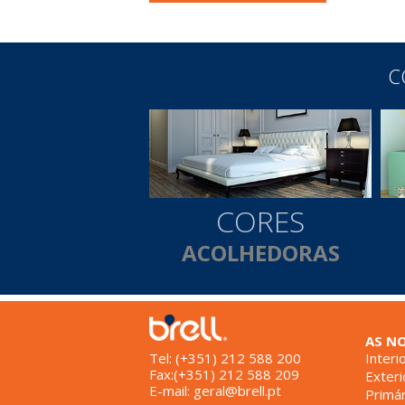
C
CORES
ACOLHEDORAS
AS N
Tel: (+351) 212 588 200
Interi
Fax:(+351) 212 588 209
Exteri
E-mail:
geral@brell.pt
Primár